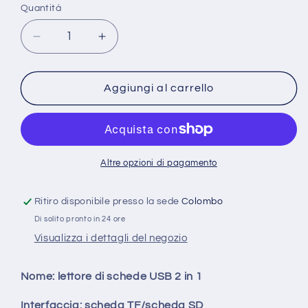
Quantità
Diminuisci
Aumenta
quantità
quantità
per
per
Lettore
Lettore
Aggiungi al carrello
Di
Di
Schede
Schede
USB
USB
3.0
3.0
Di
Di
Altre opzioni di pagamento
Memoria
Memoria
2
2
Ritiro disponibile presso la sede
Colombo
in
in
Di solito pronto in 24 ore
1
1
,
,
Visualizza i dettagli del negozio
Ad
Ad
Alta
Alta
Nome: lettore di schede USB 2 in 1
Velocità
Velocità
Cf/Sd/Tf/Xd/Ms/Mi
Cf/Sd/Tf/Xd/Ms/Mi
Interfaccia: scheda TF/scheda SD