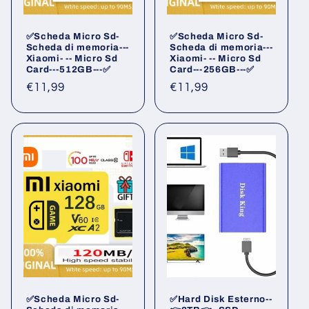
✅Scheda Micro Sd-
✅Scheda Micro Sd-
Scheda di memoria---
Scheda di memoria---
Xiaomi- -- Micro Sd
Xiaomi- -- Micro Sd
Card---512GB---✅
Card---256GB---✅
Prezzo
€11,99
Prezzo
€11,99
di
di
listino
listino
✅Scheda Micro Sd-
✅Hard Disk Esterno--