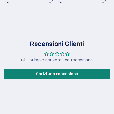
listino
listino
Recensioni Clienti
Sii il primo a scrivere una recensione
Scrivi una recensione