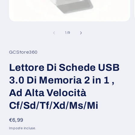
Apri
contenuti
multimediali
su
1
/
9
1
in
finestra
modale
GCStore360
Lettore Di Schede USB
3.0 Di Memoria 2 in 1 ,
Ad Alta Velocità
Cf/Sd/Tf/Xd/Ms/Mi
Prezzo
€6,99
di
Imposte incluse.
listino