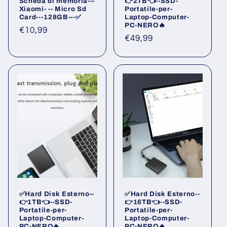
Scheda di memoria---
👉2TB👈--SSD-
Xiaomi- -- Micro Sd
Portatile-per-
Card---128GB---✅
Laptop-Computer-
PC-NERO🔥
Prezzo
€10,99
Prezzo
€49,99
di
di
listino
listino
✅Hard Disk Esterno--
✅Hard Disk Esterno--
👉1TB👈--SSD-
👉16TB👈--SSD-
Portatile-per-
Portatile-per-
Laptop-Computer-
Laptop-Computer-
PC-NERO🔥
PC-NERO🔥