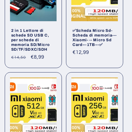
2 in 1 Lettore di
✅Scheda Micro Sd-
schede SD USB C,
Scheda di memoria---
per schede di
Xiaomi- -- Micro Sd
memoria SD/Micro
Card---1TB---✅
SD/TF/SDXC/SDH
Prezzo
€12,99
Prezzo
Prezzo
€8,99
€14,50
di
di
scontato
listino
listino