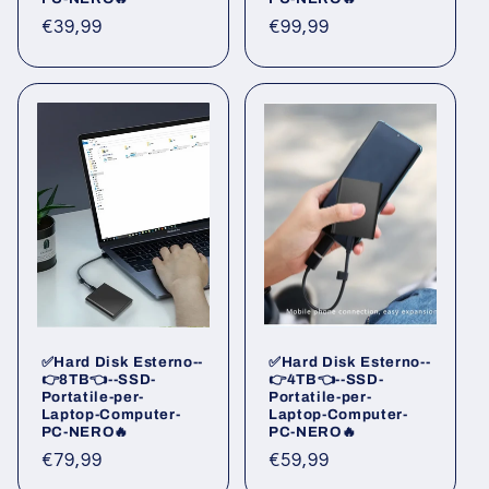
Prezzo
€39,99
Prezzo
€99,99
di
di
listino
listino
✅Hard Disk Esterno--
✅Hard Disk Esterno--
👉8TB👈--SSD-
👉4TB👈--SSD-
Portatile-per-
Portatile-per-
Laptop-Computer-
Laptop-Computer-
PC-NERO🔥
PC-NERO🔥
Prezzo
€79,99
Prezzo
€59,99
di
di