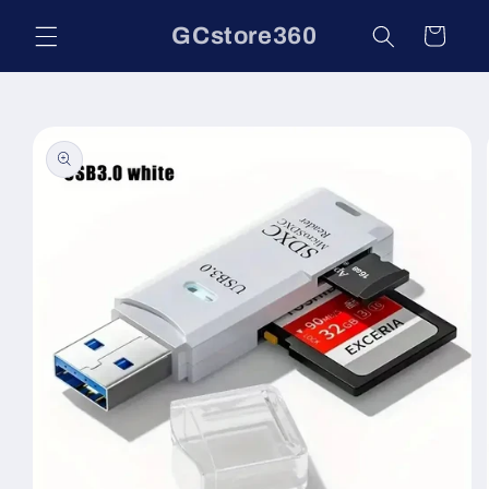
Vai
direttamente
GCstore360
Carrello
ai contenuti
Passa alle
informazioni
sul prodotto