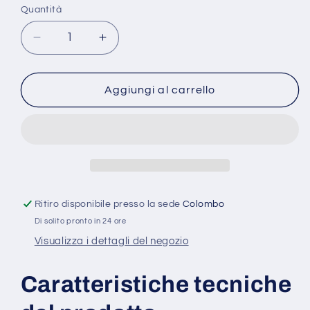
Quantità
Diminuisci
Aumenta
quantità
quantità
per
per
Sensore
Sensore
Aggiungi al carrello
Termometro
Termometro
Igrometro
Igrometro
Wireless
Wireless
Wi-
Wi-
fi
fi
Smartlife
Smartlife
Android
Android
Ritiro disponibile presso la sede
Colombo
Alexa
Alexa
Di solito pronto in 24 ore
Google
Google
Home
Home
Visualizza i dettagli del negozio
Caratteristiche tecniche