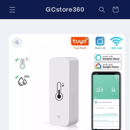
Vai
direttamente
GCstore360
Carrello
ai contenuti
Passa alle
informazioni
sul prodotto