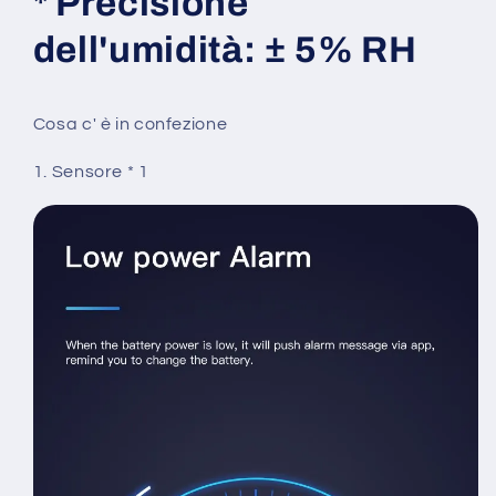
* Precisione
dell'umidità: ± 5% RH
Cosa c' è in confezione
1. Sensore * 1