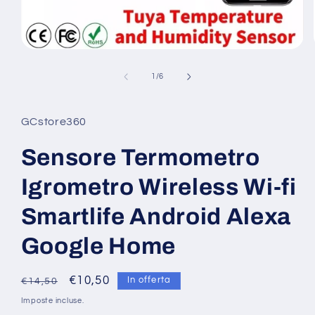
Apri
contenuti
multimediali
su
1
/
6
1
in
finestra
modale
GCstore360
Sensore Termometro
Igrometro Wireless Wi-fi
Smartlife Android Alexa
Google Home
Prezzo
Prezzo
€10,50
In offerta
€14,50
di
scontato
Imposte incluse.
listino